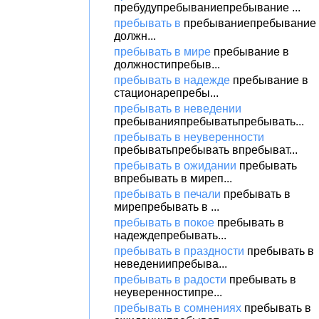
пребудупребываниепребывание ...
пребывать в
пребываниепребывание 
должн...
пребывать в мире
пребывание в
должностипребыв...
пребывать в надежде
пребывание в
стационарепребы...
пребывать в неведении
пребыванияпребыватьпребывать...
пребывать в неуверенности
пребыватьпребывать впребыват...
пребывать в ожидании
пребывать
впребывать в миреп...
пребывать в печали
пребывать в
мирепребывать в ...
пребывать в покое
пребывать в
надеждепребывать...
пребывать в праздности
пребывать в
неведениипребыва...
пребывать в радости
пребывать в
неуверенностипре...
пребывать в сомнениях
пребывать в