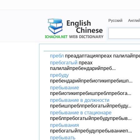
Русский
Англи
пребл
преадаптацияпреах палилайпре.
пребогатый
преах
палилайпребендарийпреб...
пребуду
пребендарийпребиотикипребишп...
пребывание
пребиотикипребишпреблпребога...
пребывание в должности
пребишпреблпребогатыйпребуду...
пребывание в стационаре
преблпребогатыйпребудупребыв...
пребывания
пребогатыйпребудупребываниеп...
пребывать